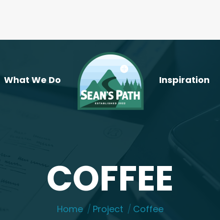
What We Do
Inspiration
COFFEE
You are here:
Home
Project
Coffee